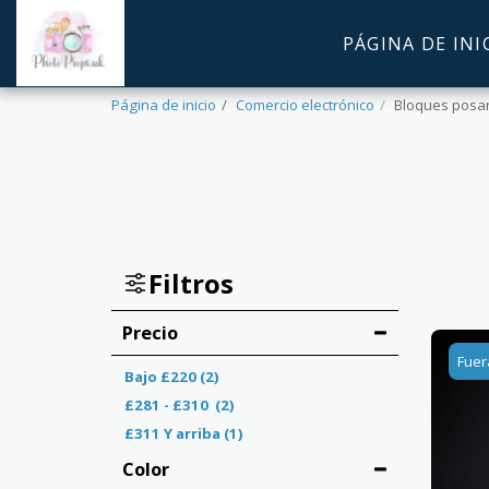
PÁGINA DE INI
Página de inicio
Comercio electrónico
Bloques posa
Filtros
Precio
Fuer
Bajo
£
220
(2)
£
281
-
£
310
(2)
£
311
Y arriba
(1)
Color