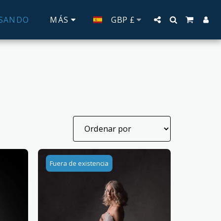
OSANDO
MÁS
GBP
£
Fuera de existencia