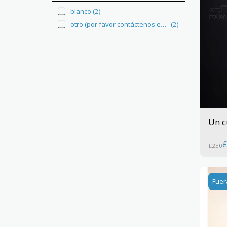
blanco
(2)
otro (por favor contáctenos en el formulario de contacto)
(2)
Un c
£
250
Fuer