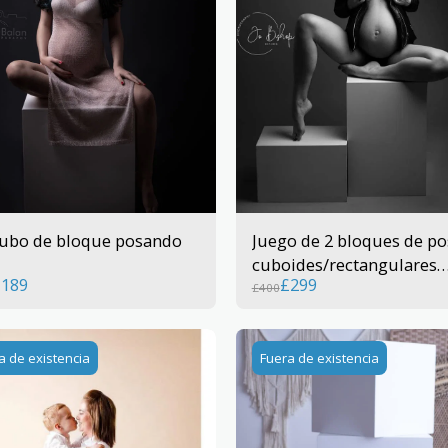
ubo de bloque posando
Juego de 2 bloques de po
cuboides/rectangulares
£
189
£
299
(60x40x40, 40x30x30cm)
£
400
a de existencia
Fuera de existencia