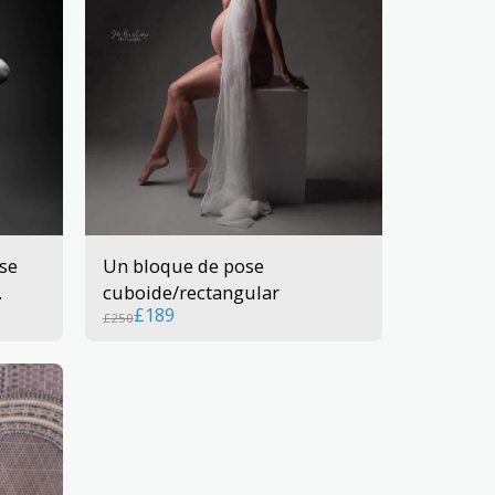
se
Un bloque de pose
cuboide/rectangular
£
189
£
250