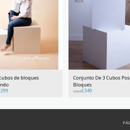
cubos de bloques
Conjunto De 3 Cubos Po
ando
Bloques
£
299
£
349
£
550
PÁG