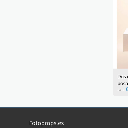
Dos 
pos
£
400
Fotoprops.es